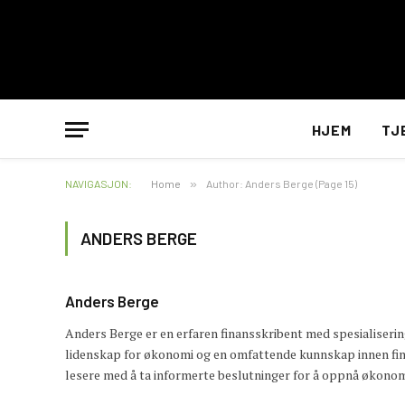
HJEM
TJ
NAVIGASJON:
Home
»
Author: Anders Berge (Page 15)
ANDERS BERGE
Anders Berge
Anders Berge er en erfaren finansskribent med spesialiseri
lidenskap for økonomi og en omfattende kunnskap innen fina
lesere med å ta informerte beslutninger for å oppnå økono