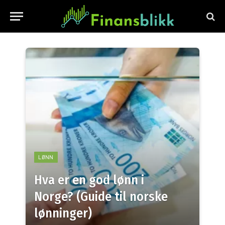
LØNN
Hva er en god lønn i
Norge? (Guide til norske
lønninger)