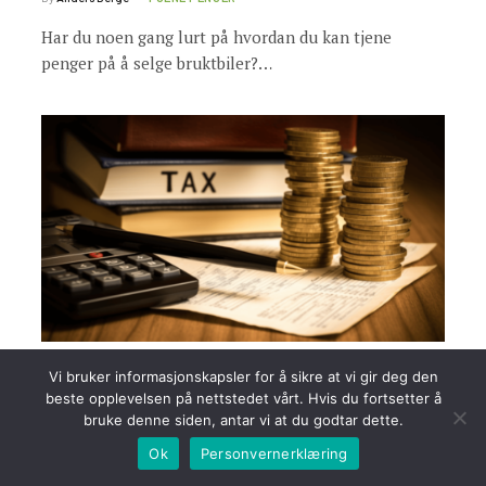
Har du noen gang lurt på hvordan du kan tjene
penger på å selge bruktbiler?…
Hva er skattetabell 7100
Vi bruker informasjonskapsler for å sikre at vi gir deg den
beste opplevelsen på nettstedet vårt. Hvis du fortsetter å
By
Hans Snøvik
SKATT
bruke denne siden, antar vi at du godtar dette.
Skattetabell 7100 er en tabell som brukes til å
Ok
Personvernerklæring
beregne skattetrekk for personer med lønnsinntekt…