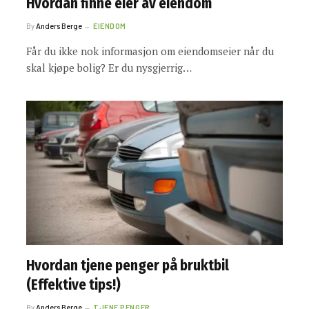
Hvordan finne eier av eiendom
By
Anders Berge
EIENDOM
Får du ikke nok informasjon om eiendomseier når du
skal kjøpe bolig? Er du nysgjerrig…
Hvordan tjene penger på bruktbil
(Effektive tips!)
By
Anders Berge
TJENE PENGER