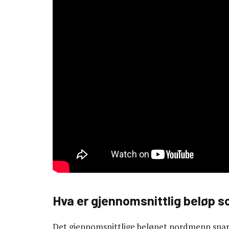
Hva er gjennomsnittlig beløp
Det gjennomsnittlige beløpet nordmenn spare