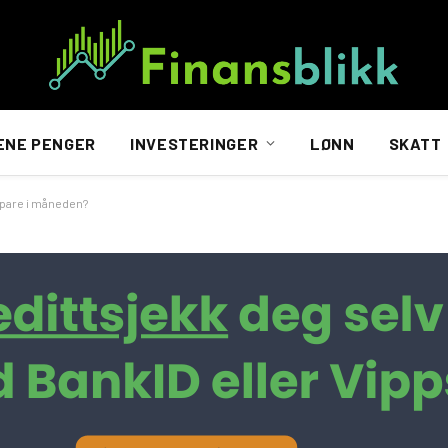
ENE PENGER
INVESTERINGER
LØNN
SKATT
spare i måneden?