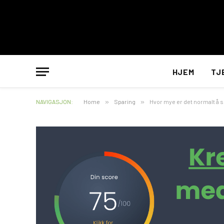
HJEM
TJ
NAVIGASJON:
Home
»
Sparing
»
Hvor mye er det normalt å 