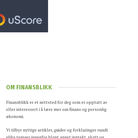
OM FINANSBLIKK
Finansblikk er et nettsted for deg som er opptatt av
eller interessert i å lære mer om finans og personlig
økonomi.
Vi tilbyr nyttige artikler, guider og forklaringer rundt
ulike temaer innenfor blant annet inntekt, skatt og