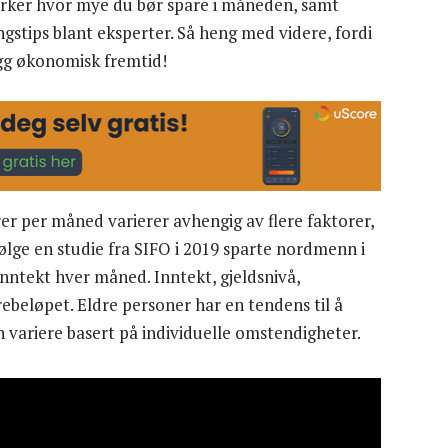
åvirker hvor mye du bør spare i måneden, samt
stips blant eksperter. Så heng med videre, fordi
ygg økonomisk fremtid!
r per måned varierer avhengig av flere faktorer,
ølge en studie fra SIFO i 2019 sparte nordmenn i
nntekt hver måned. Inntekt, gjeldsnivå,
ebeløpet. Eldre personer har en tendens til å
 variere basert på individuelle omstendigheter.