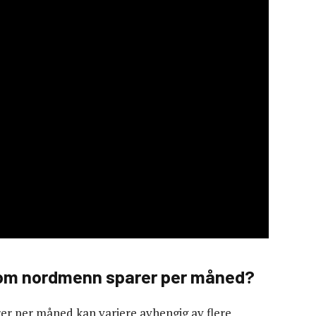
 som nordmenn sparer per måned?
r per måned kan variere avhengig av flere