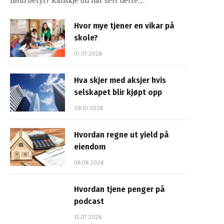
lønn betyr? Kanskje du har sett dette…
Hvor mye tjener en vikar på
skole?
01.07.2026
Hva skjer med aksjer hvis
selskapet blir kjøpt opp
29.01.2026
Hvordan regne ut yield på
eiendom
06.06.2026
Hvordan tjene penger på
podcast
13.07.2026