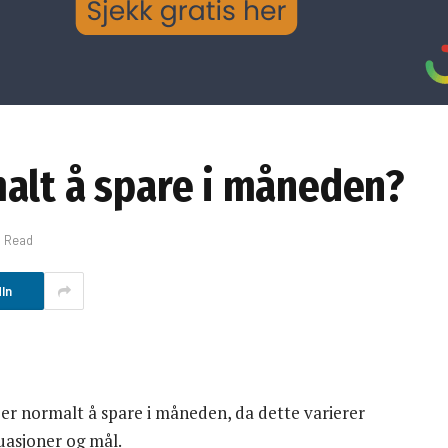
alt å spare i måneden?
s Read
In
 er normalt å spare i måneden, da dette varierer
uasjoner og mål.