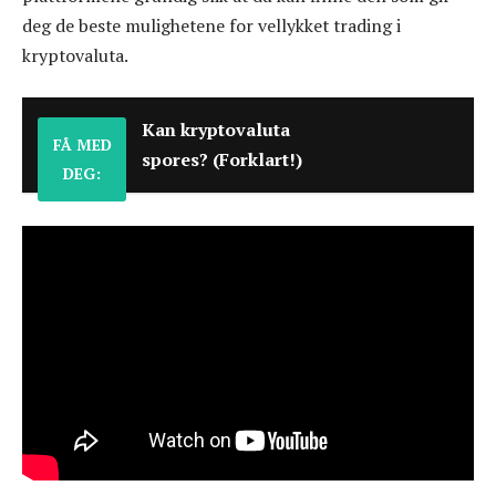
deg de beste mulighetene for vellykket trading i
kryptovaluta.
Kan kryptovaluta
FÅ MED
spores? (Forklart!)
DEG: