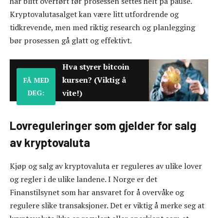
har blitt overført før prosessen settes helt på pause.
Kryptovalutasalget kan være litt utfordrende og
tidkrevende, men med riktig research og planlegging
bør prosessen gå glatt og effektivt.
Hva styrer bitcoin
kursen? (Viktig å
FÅ MED
vite!)
DEG:
Lovreguleringer som gjelder for salg
av kryptovaluta
Kjøp og salg av kryptovaluta er reguleres av ulike lover
og regler i de ulike landene. I Norge er det
Finanstilsynet som har ansvaret for å overvåke og
regulere slike transaksjoner. Det er viktig å merke seg at