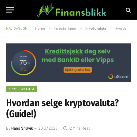
NAVIGASJON:
Home
»
Investeringer
»
Kryptovaluta
»
Hvordan selge kryptovaluta? (Guide!)
KRYPTOVALUTA
Hvordan selge kryptovaluta?
(Guide!)
By
Hans Snøvik
20.07.2026
12 Mins Read