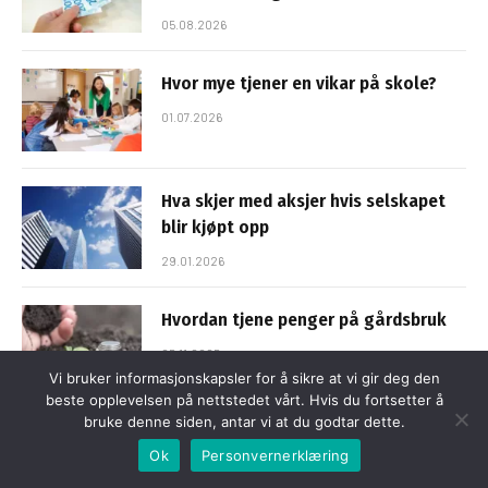
05.08.2026
Hvor mye tjener en vikar på skole?
01.07.2026
Hva skjer med aksjer hvis selskapet
blir kjøpt opp
29.01.2026
Hvordan tjene penger på gårdsbruk
05.11.2025
Vi bruker informasjonskapsler for å sikre at vi gir deg den
beste opplevelsen på nettstedet vårt. Hvis du fortsetter å
bruke denne siden, antar vi at du godtar dette.
Ok
Personvernerklæring