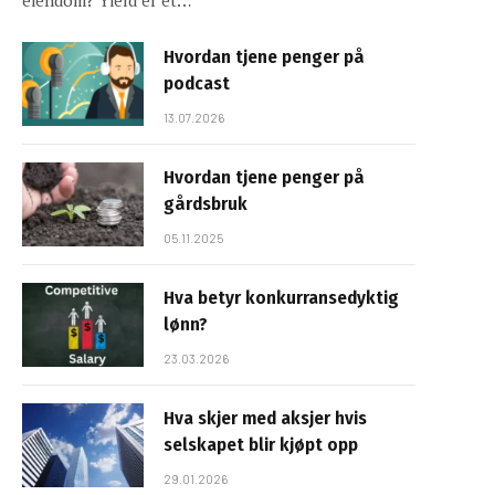
eiendom? Yield er et…
Hvordan tjene penger på
podcast
13.07.2026
Hvordan tjene penger på
gårdsbruk
05.11.2025
Hva betyr konkurransedyktig
lønn?
23.03.2026
Hva skjer med aksjer hvis
selskapet blir kjøpt opp
29.01.2026