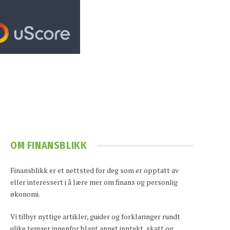
OM FINANSBLIKK
Finansblikk er et nettsted for deg som er opptatt av
eller interessert i å lære mer om finans og personlig
økonomi.
Vi tilbyr nyttige artikler, guider og forklaringer rundt
ulike temaer innenfor blant annet inntekt, skatt og