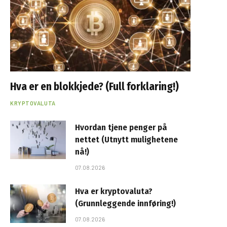
Hva er en blokkjede? (Full forklaring!)
KRYPTOVALUTA
Hvordan tjene penger på
nettet (Utnytt mulighetene
nå!)
07.08.2026
Hva er kryptovaluta?
(Grunnleggende innføring!)
07.08.2026