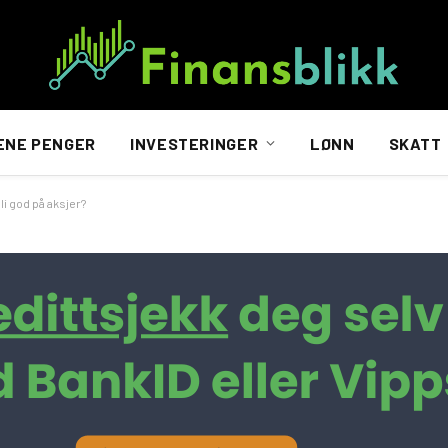
ENE PENGER
INVESTERINGER
LØNN
SKATT
i god på aksjer?