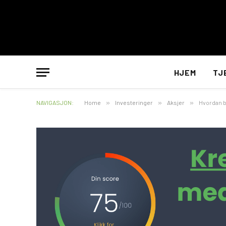
HJEM
TJ
NAVIGASJON:
Home
»
Investeringer
»
Aksjer
»
Hvordan bl