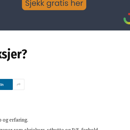
ksjer?
In
 og erfaring.
greper som aksjekurs, utbytte og P/E-forhold.