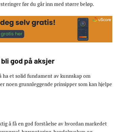
steringer før du går inn med større beløp.
bli god på aksjer
ig å ha et solid fundament av kunnskap om
 er noen grunnleggende prinsipper som kan hjelpe
viktig å få en god forståelse av hvordan markedet
erspørsel, børsnotering, handelsvolum og