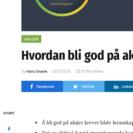
AKSJER
Hvordan bli god på a
By
Hans Snøvik
07.07.2026
10 Mins Read
Facebook
Twitter
Linked
SHARE
Å bli god på aksjer krever både kunnskap
Det er viktig å forstå grunnleggende be