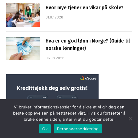
Hvor mye tjener en vikar på skole?
01.07.2026
Hva er en god lønn i Norge? (Guide til
norske lønninger)
05.08.2026
Vi bruker informasjonskapsler for å sikre at vi gir deg den
beste opplevelsen på nettstedet vårt. Hvis du fortsetter å
bruke denne siden, antar vi at du godtar dette.
Ok
Personvernerklæring