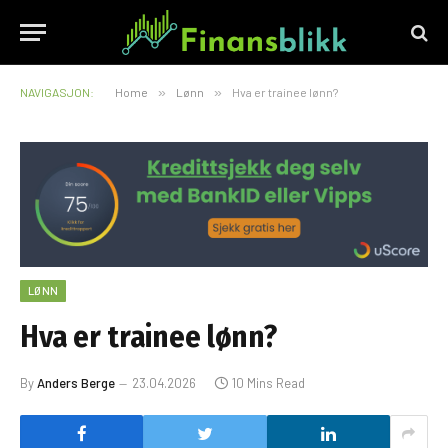
NAVIGASJON:
Home
»
Lønn
»
Hva er trainee lønn?
LØNN
Hva er trainee lønn?
By
Anders Berge
23.04.2026
10 Mins Read