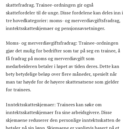
skattefradrag. Trainee-ordningen gir også
skattefordeler til de unge. Disse fordelene kan deles inn i
tre hovedkategorier: moms- og merverdiavgiftsfradrag,
inntektsskatteskjemaer og pensjonsavsetninger.
Moms- og merverdiavgiftsfradrag: Trainee-ordningen
gjør det mulig for bedrifter som tar på seg en trainee, å
få fradrag på moms og merverdiavgift som
medarbeideren betaler i løpet av tiden deres. Dette kan
bety betydelige beløp over flere måneder, spesielt når
man tar høyde for de høyere skattesatsene som gjelder
for trainees.
Inntektsskatteskjemaer: Trainees kan søke om
inntektsskatteskjemaer fra sine arbeidsgivere. Disse
skjemaene reduserer den personlige inntektsskatten de
betaler på sin lønn. Skjemaene er vanligvis basert på et