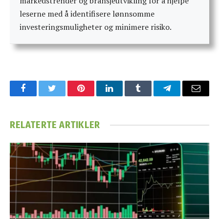
markedstrender og bransjeutvikling for å hjelpe
leserne med å identifisere lønnsomme
investeringsmuligheter og minimere risiko.
Facebook
Twitter
Pinterest
LinkedIn
Tumblr
Telegram
Email
RELATERTE
ARTIKLER