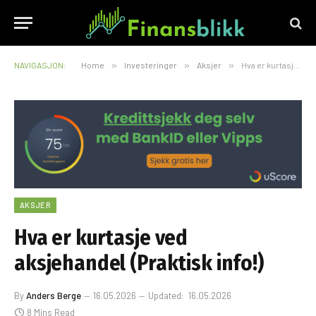
NAVIGASJON:
Home
»
Investeringer
»
Aksjer
»
Hva er kurtasje ved aksjehandel (Praktisk info!)
AKSJER
Hva er kurtasje ved
aksjehandel (Praktisk info!)
By
Anders Berge
16.05.2026
Updated:
16.05.2026
8 Mins Read