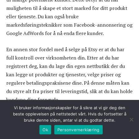
muligheten til å skape et stort marked for ditt produkt
eller tjeneste. Du kan også bruke
markedsføringsteknikker som Facebook-annonsering og
Google AdWords for å nå enda flere kunder.
En annen stor fordel med å selge på Etsy er at du har
full kontroll over virksomheten din. Etter at du har
registrert deg, kan du lage din egen nettbutikk der du
kan legge ut produkter og tjenester, velge priser og
regulere betalingspraksisene dine. På denne måten kan
du styre alt fra priser til leveringstid, slik at du kan holde
kundene dine fornøyde.
Vi bruker informasjonskapsler for å sikre at vi gir deg den
beste opplevelsen på nettstedet vårt. Hvis du fortsetter å
Til slutt gir Etsy en god plattform for samarbeid mellom
bruke denne siden, antar vi at du godtar dette.
ulike bedrifter i samme bransje. Du kan bruke
Ok
Personvernerklæring
markedsplassen til å finne andre entreprenører som