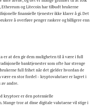
 siste årene, og det er mange grunner til at folk
, Ethereum og Litecoin har tilbudt brukerne
isjonelle finansielle tjenester ikke klarer å gi. Det
brukere å overføre penger raskere og billigere enn
 er at den gir dem muligheten til å være i full
tradisjonelle banktjenester som ofte har strenge
r brukerne full frihet når det gjelder hvordan de
være en stor fordel – kryptovalutaer er lagret i
 av andre.
ed kryptoer er den potensielle
ange tror at disse digitale valutaene vil stige i