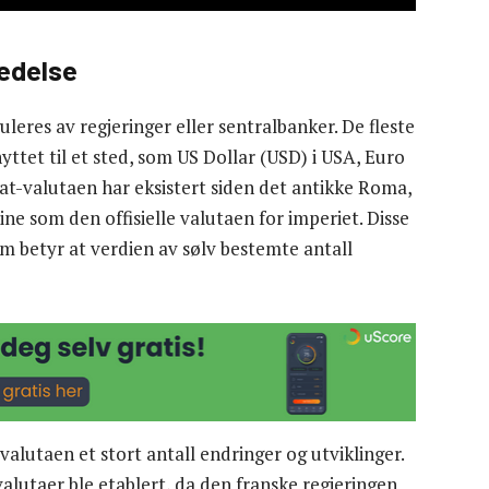
redelse
leres av regjeringer eller sentralbanker. De fleste
nyttet til et sted, som US Dollar (USD) i USA, Euro
iat-valutaen har eksistert siden det antikke Roma,
e som den offisielle valutaen for imperiet. Disse
 betyr at verdien av sølv bestemte antall
valutaen et stort antall endringer og utviklinger.
-valutaer ble etablert, da den franske regjeringen