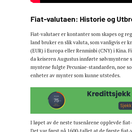
Fiat-valutaen: Historie og Utb
Fiat-valutaer er kontanter som skapes og regu
land bruker en slik valuta, som vanligvis er k
(EUR) i Europa eller Renminbi (CNY) i Kina. F
da keiseren Augustus innførte sølvmyntene sin
myntene fulgte Pecuniae-standarden, noe som
enheter av mynter som kunne utstedes.
I løpet av de neste tusenårene opplevde fiat-
Det var først på 1600-tallet at de første fiat