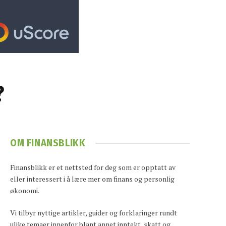
?
OM FINANSBLIKK
Finansblikk er et nettsted for deg som er opptatt av
eller interessert i å lære mer om finans og personlig
økonomi.
Vi tilbyr nyttige artikler, guider og forklaringer rundt
ulike temaer innenfor blant annet inntekt, skatt og