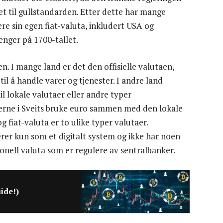
et til gullstandarden. Etter dette har mange
re sin egen fiat-valuta, inkludert USA og
enger på 1700-tallet.
n. I mange land er det den offisielle valutaen,
l å handle varer og tjenester. I andre land
l lokale valutaer eller andre typer
erne i Sveits bruke euro sammen med den lokale
 fiat-valuta er to ulike typer valutaer.
erer kun som et digitalt system og ikke har noen
sjonell valuta som er regulere av sentralbanker.
ide!)