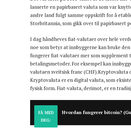
lanserte en papirbasert valuta som var knytt
andre land fulgt samme oppskrift for å etable
Storbritannia, som gikk over til papirbasert p
I dag håndheves fiat-valutaer over hele verde
noe som betyr at innbyggerne kan bruke den ti
fungerer fiat-valutaer mer som supplement ti
betalingsmetoder. For eksempel kan innbygg
valutaen sveitsisk franc (CHF).Kryptovaluta og
Kryptovaluta er en digital valuta, som eksist
fysisk form. Fiat-valuta, derimot, er en tradi
Hvordan fungerer bitcoin? (Gu
FÅ MED
DEG: