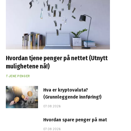
Hvordan tjene penger på nettet (Utnytt
mulighetene nå!)
TJENE PENGER
Hva er kryptovaluta?
(Grunnleggende innføring!)
07.08.2026
Hvordan spare penger på mat
07.08.2026