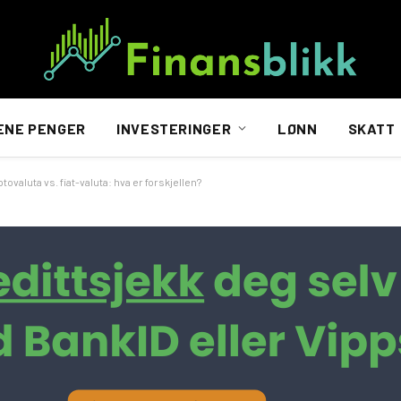
ENE PENGER
INVESTERINGER
LØNN
SKATT
tovaluta vs. fiat-valuta: hva er forskjellen?