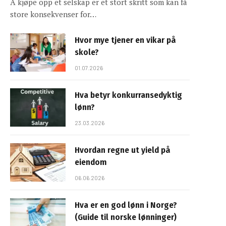
Å kjøpe opp et selskap er et stort skritt som kan få
store konsekvenser for…
Hvor mye tjener en vikar på
skole?
01.07.2026
Hva betyr konkurransedyktig
lønn?
23.03.2026
Hvordan regne ut yield på
eiendom
06.06.2026
Hva er en god lønn i Norge?
(Guide til norske lønninger)