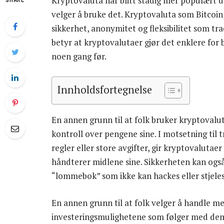
Kryptovaluta har blitt stadig mer populært de
velger å bruke det. Kryptovaluta som Bitcoin
sikkerhet, anonymitet og fleksibilitet som trad
betyr at kryptovalutaer gjør det enklere for 
noen gang før.
Innholdsfortegnelse
En annen grunn til at folk bruker kryptovaluta
kontroll over pengene sine. I motsetning til 
regler eller store avgifter, gir kryptovalutae
håndterer midlene sine. Sikkerheten kan også 
“lommebok” som ikke kan hackes eller stjeles
En annen grunn til at folk velger å handle m
investeringsmulighetene som følger med dem. M