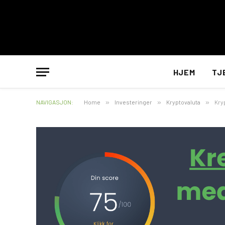
HJEM
TJ
NAVIGASJON:
Home
»
Investeringer
»
Kryptovaluta
»
Kryp