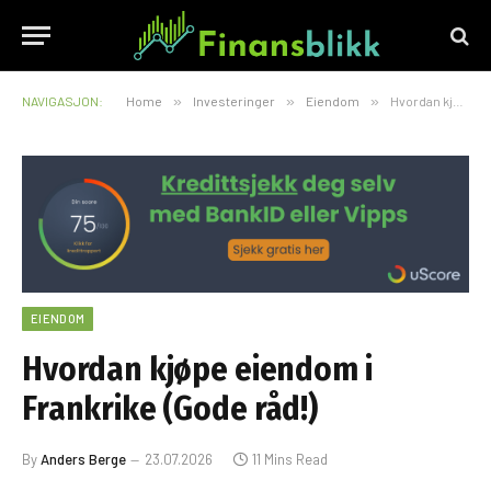
NAVIGASJON:
Home
»
Investeringer
»
Eiendom
»
Hvordan kjøpe eiendom i Frankrike (Gode råd!)
EIENDOM
Hvordan kjøpe eiendom i
Frankrike (Gode råd!)
By
Anders Berge
23.07.2026
11 Mins Read