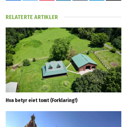
Facebook
Twitter
Pinterest
LinkedIn
Tumblr
Telegram
Email
RELATERTE
ARTIKLER
Hva betyr eiet tomt (Forklaring!)