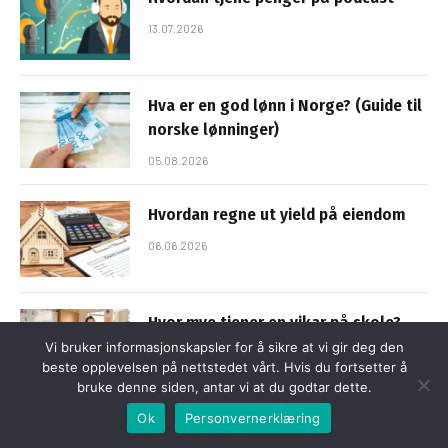
13.07.2026
Hva er en god lønn i Norge? (Guide til
norske lønninger)
05.08.2026
Hvordan regne ut yield på eiendom
06.06.2026
Hvor mye tjener en vikar på skole?
Vi bruker informasjonskapsler for å sikre at vi gir deg den
01.07.2026
beste opplevelsen på nettstedet vårt. Hvis du fortsetter å
bruke denne siden, antar vi at du godtar dette.
Ok
Personvernerklæring