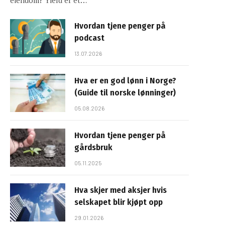
eiendom? Yield er et…
Hvordan tjene penger på
podcast
13.07.2026
Hva er en god lønn i Norge?
(Guide til norske lønninger)
05.08.2026
Hvordan tjene penger på
gårdsbruk
05.11.2025
Hva skjer med aksjer hvis
selskapet blir kjøpt opp
29.01.2026