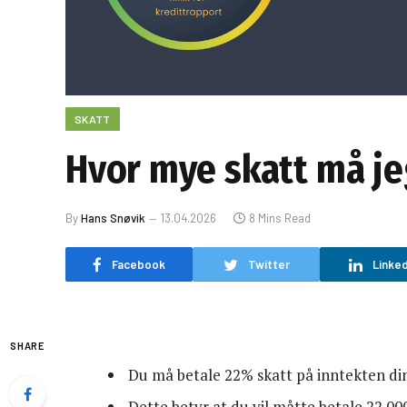
SKATT
Hvor mye skatt må je
By
Hans Snøvik
13.04.2026
8 Mins Read
Facebook
Twitter
Linked
SHARE
Du må betale 22% skatt på inntekten din
Dette betyr at du vil måtte betale 22 000