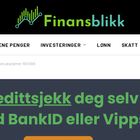
ENE PENGER
INVESTERINGER
LØNN
SKATT
vis jeg tjener 100 000