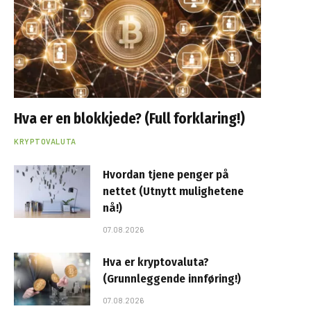
Hva er en blokkjede? (Full forklaring!)
KRYPTOVALUTA
Hvordan tjene penger på
nettet (Utnytt mulighetene
nå!)
07.08.2026
Hva er kryptovaluta?
(Grunnleggende innføring!)
07.08.2026