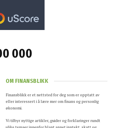
100 000
OM FINANSBLIKK
Finansblikk er et nettsted for deg som er opptatt av
eller interessert i å lære mer om finans og personlig
økonomi.
Vi tilbyr nyttige artikler, guider og forklaringer rundt
ulike temaer innenfor blant annet inntekt, skatt og