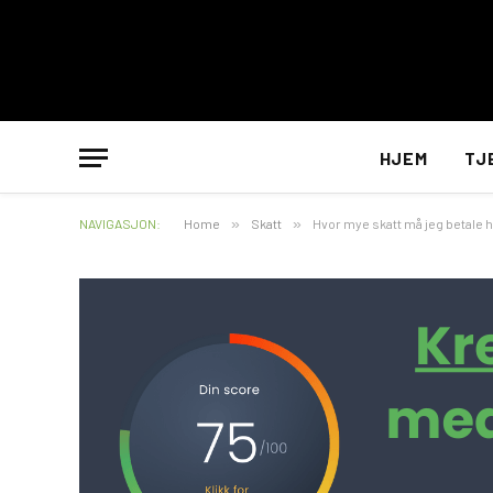
HJEM
TJ
NAVIGASJON:
Home
»
Skatt
»
Hvor mye skatt må jeg betale h