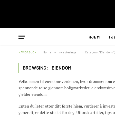
HJEM
TJ
NAVIGASJON:
Home
»
Investeringer
»
Category: "Eiendom" (
BROWSING:
EIENDOM
Velkommen til eiendomsverdenen, hvor drømmen om et h
spennende reise gjennom boligmarkedet, eiendomsinveste
gjelder eiendom.
Enten du leter etter ditt første hjem, vurderer å inve
generelt, er dette stedet for deg. Utforsk artikler, tips