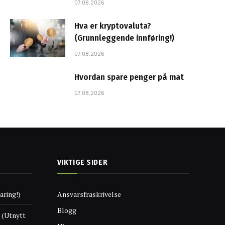
07.08.2026
Hva er kryptovaluta?
(Grunnleggende innføring!)
07.08.2026
Hvordan spare penger på mat
07.08.2026
VIKTIGE SIDER
aring!)
Ansvarsfraskrivelse
Blogg
 (Utnytt