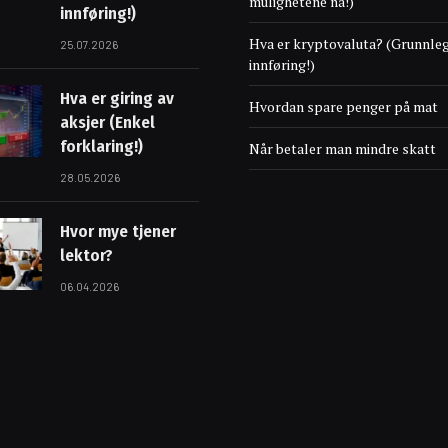
mulighetene nå!)
innføring!)
Hva er kryptovaluta? (Grunnle
25.07.2026
innføring!)
Hva er giring av
Hvordan spare penger på mat
aksjer (Enkel
forklaring!)
Når betaler man mindre skatt
28.05.2026
Hvor mye tjener
lektor?
06.04.2026