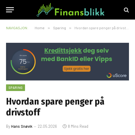
NAVIGASJON:
Home
»
Sparing
»
Hvordan spare penger på drivstoff
SPARING
Hvordan spare penger på
drivstoff
By
Hans Snøvik
22.05.2026
8 Mins Read