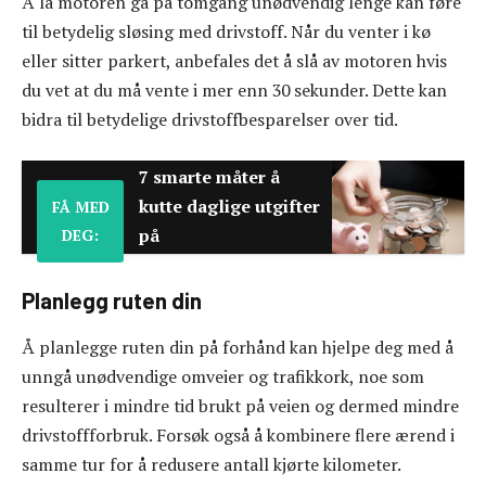
Å la motoren gå på tomgang unødvendig lenge kan føre
til betydelig sløsing med drivstoff. Når du venter i kø
eller sitter parkert, anbefales det å slå av motoren hvis
du vet at du må vente i mer enn 30 sekunder. Dette kan
bidra til betydelige drivstoffbesparelser over tid.
7 smarte måter å
kutte daglige utgifter
FÅ MED
på
DEG:
Planlegg ruten din
Å planlegge ruten din på forhånd kan hjelpe deg med å
unngå unødvendige omveier og trafikkork, noe som
resulterer i mindre tid brukt på veien og dermed mindre
drivstoffforbruk. Forsøk også å kombinere flere ærend i
samme tur for å redusere antall kjørte kilometer.