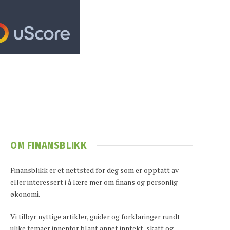
OM FINANSBLIKK
Finansblikk er et nettsted for deg som er opptatt av
eller interessert i å lære mer om finans og personlig
økonomi.
Vi tilbyr nyttige artikler, guider og forklaringer rundt
ulike temaer innenfor blant annet inntekt, skatt og