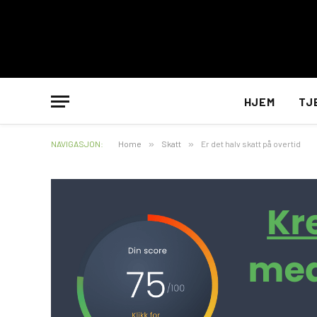
HJEM
TJ
NAVIGASJON:
Home
»
Skatt
»
Er det halv skatt på overtid