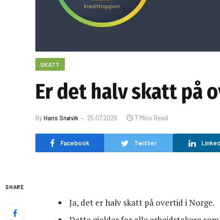
SKATT
Er det halv skatt på 
By
Hans Snøvik
25.07.2026
7 Mins Read
Facebook
Twitter
Linked
SHARE
Ja, det er halv skatt på overtid i Norge.
Dette gjelder for alle arbeidstakere som