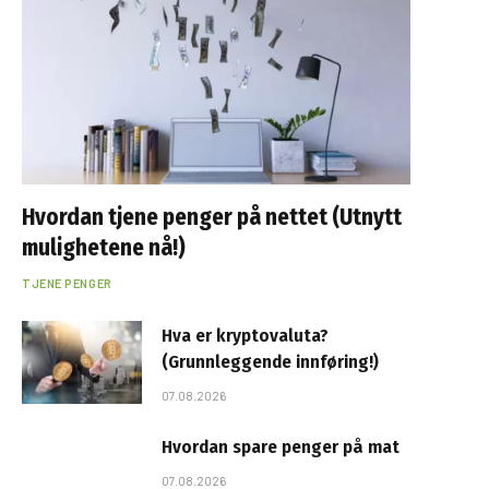
Hvordan tjene penger på nettet (Utnytt
mulighetene nå!)
TJENE PENGER
Hva er kryptovaluta?
(Grunnleggende innføring!)
07.08.2026
Hvordan spare penger på mat
07.08.2026