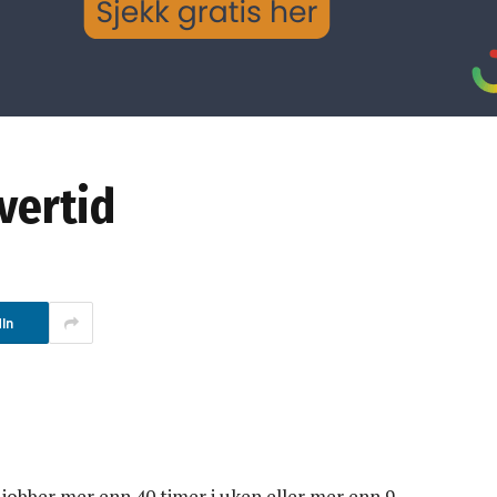
overtid
In
 jobber mer enn 40 timer i uken eller mer enn 9